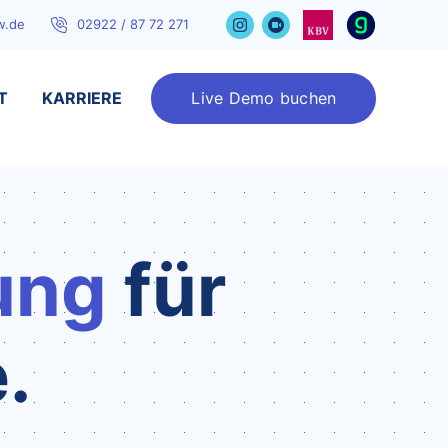
w.de
02922 / 87 72 271
T
KARRIERE
Live Demo buchen
ung
für
.