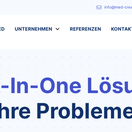
info@med-cre
ED
UNTERNEHMEN
REFERENZEN
KONTAK
l-In-One Lös
Ihre Probleme